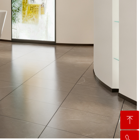
ꁸ
ꂅ
回到顶部