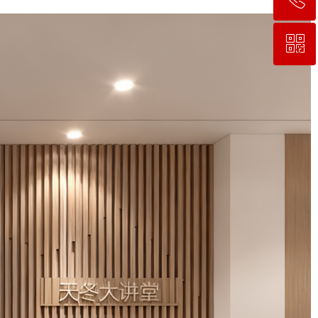
ꀥ
18030755568
微信二维码